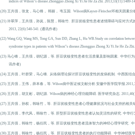
indices of Wilson"s disease.Zhongguo Zhong Xi Yi Jie He Za Zhi. 2013;33(11):1489-1
(20)
王共强，张龙，马心锋， 韩丽， 韦玉国. Wilson病Kayser-Fleischer环相关因素分析. 医学
(21)
许翠萍，王共强，孙岚，陈慧，韩咏竹. 肝豆状核变性患者述情障碍与应对方式的
2013, 22(6):540-541. (通讯作者)
(22)
Wang GQ, Wang MS, Tong GA, Sun DD, Zhang L, Hu WB.Study on correlation between n
syndrome types in patients with Wilson"s disease.Zhongguo Zhong Xi Yi Jie He Za Zhi
(23)
马心锋，王共强，胡纪源，等. 肝豆状核变性患者生活质量及影响因素. 中华行为医学与脑科学杂志,
讯作者)
(24)
王共强，叶群荣，马心锋. 从络病理论探讨肝豆状核变性的发病机制. 中西医结合肝病杂志, 20
(25)
王共强，王伟，薛本春，等. Wilson病中医证候文献分析.安徽中医学院学报.2011,30(4
(26)
王共强，胡文彬，胡纪源. Wilson病的神经心理功能障碍. 医学研究杂志. 2011,40(1):1
(27)
王共强，孙权，韩咏竹，等. 肝豆状核变性患者心理健康状况与社会支持的相关研究. 安徽医学, 
(28)
王共强，李代风，韩咏竹，等. 肝型肝豆状核变性患者认知灵活性的研究. 中华行为医学与脑科学
(29)
王共强，韩咏竹，杨任民，等. 肝豆状核变性患者流体智力的神经心理学研究. 中国临床神经科学
(30)
王共强，韩咏竹，杨任民，等. 肝豆状核变性患者的执行功能障碍. 中华神经医学杂志, 2009,