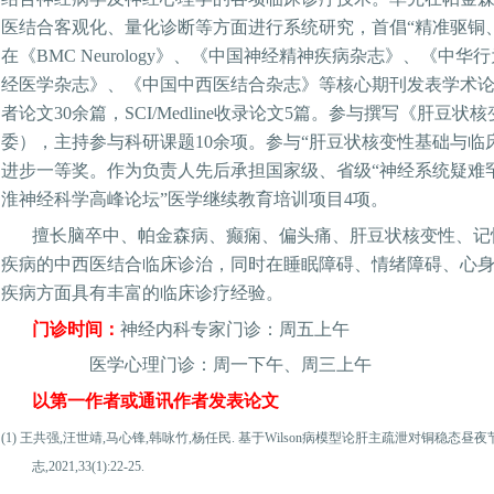
医结合客观化、量化诊断等方面进行系统研究，首倡“精准驱铜
在《BMC Neurology》、《中国神经精神疾病杂志》、《中
经医学杂志》、《中国中西医结合杂志》等核心期刊发表学术论
者论文30余篇，SCI/Medline收录论文5篇。参与撰写《肝豆
委），主持参与科研课题10余项。参与“肝豆状核变性基础与临床
进步一等奖。作为负责人先后承担国家级、省级“神经系统疑难
淮神经科学高峰论坛”医学继续教育培训项目4项。
擅长脑卒中、帕金森病、癫痫、偏头痛、肝豆状核变性、记
疾病的中西医结合临床诊治，同时在睡眠障碍、情绪障碍、心
疾病方面具有丰富的临床诊疗经验。
门诊时间：
神经内科专家门诊：周五上午
医学心理门诊：周一下午、周三上午
以第一作者或通讯作者发表论文
(1)
王共强,汪世靖,马心锋,韩咏竹,杨任民. 基于Wilson病模型论肝主疏泄对铜稳态昼夜
志,2021,33(1):22-25.