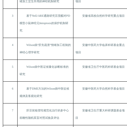
绪加工交互作用的神经机制研究
项目
3
基于Nrf2/ARE通路研究百里醌对PD
安徽省高校自然科学研究重点项目
模型小鼠神经元ferroptosis的保护机制研
究
.
4
Wilson病“肝失疏泄”情绪加工机制的
安徽中医药大学临床科研基金重点
神经心理学研究
项目
5
Wilson病中医证候量化诊断标准的
安徽省卫生厅中医药科研基金项目
研究
6
基于DME方法的Wilson病中医征候
安徽中医药大学自然科学基金项目
规律及客观化研究
7
肝豆状核变性规范化治疗的多中心
安徽省卫生厅重大科研课题基金项
前瞻性随机双盲对照试验及评估
目