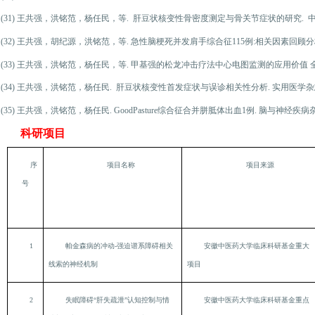
(31)
王共强，洪铭范，杨任民，等. 肝豆状核变性骨密度测定与骨关节症状的研究. 中国基层医药, 2
(32)
王共强，胡纪源，洪铭范，等. 急性脑梗死并发肩手综合征115例:相关因素回顾分析 中国临床康复
(33)
王共强，洪铭范，杨任民，等. 甲基强的松龙冲击疗法中心电图监测的应用价值 全科医学临床与
(34)
王共强，洪铭范，杨任民. 肝豆状核变性首发症状与误诊相关性分析. 实用医学杂志, 2000, 1
(35)
王共强，洪铭范，杨任民. GoodPasture综合征合并胼胝体出血1例. 脑与神经疾病杂志, 199
科研项目
序
项目名称
项目来源
号
1
帕金森病的冲动-强迫谱系障碍相关
安徽中医药大学临床科研基金重
大
线索的神经机制
项目
2
失眠障碍“肝失疏泄”认知控制与情
安徽中医药大学临床科研基金重点