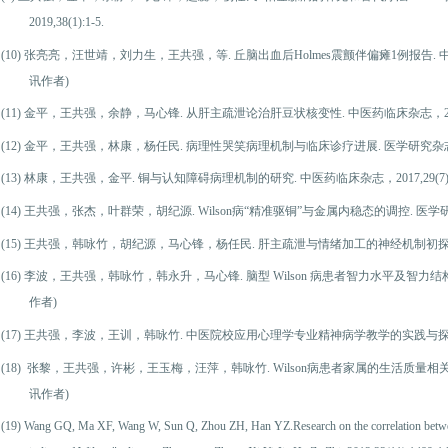
2019,38(1):1-5.
(10)
张亮亮，汪世靖，刘力生，王共强，等. 丘脑出血后Holmes震颤伴偏瘫1例报告. 中国神经精
讯作者)
(11)
金平，王共强，余静，马心锋. 从肝主疏泄论治肝豆状核变性. 中医药临床杂志，2018,30(
(12)
金平，王共强，林康，杨任民. 病理性哭笑病理机制与临床诊疗进展. 医学研究杂志. 2018,47
(13)
林康，王共强，金平. 铜与认知障碍病理机制的研究. 中医药临床杂志，2017,29(7):97
(14)
王共强，张杰，叶群荣，胡纪源. Wilson病“精准驱铜”与金属内稳态的调控. 医学研究杂志，20
(15)
王共强，韩咏竹，胡纪源，马心锋，杨任民. 肝主疏泄与情绪加工的神经机制初探. 中医学报，20
(16)
李波，王共强，韩咏竹，韩永升，马心锋. 脑型 Wilson 病患者智力水平及智力结构的研究. 安徽
作者)
(17)
王共强，李波，王训，韩咏竹. 中医院校应用心理学专业精神病学教学的实践与探索，湖南中医杂
(18)
张黎，王共强，许彬，王玉梅，汪萍，韩咏竹. Wilson病患者家属的生活质量相关因素研究. 
讯作者)
(19)
Wang GQ, Ma XF, Wang W, Sun Q, Zhou ZH, Han YZ.Research on the correlation betwee