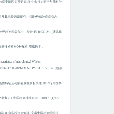
病变脑区关系研究[J].
中华行为医学与脑科学
障碍及其危险因素研究.中国神经精神疾病杂志，
杂志，2019,45(4):239-241.(通讯作
强直性嵴柱炎5例分析. 安徽医学，
ristics of neurological Wilson
i: 10.1186/s12883-019-1313-7. PMID:31053106（通讯
击性特征及与病变脑区的相关性. 中华行为医学
 中国临床神经科学，2019,31(1):47-
循证临床实践指南解读. 安徽中医药大学学报，