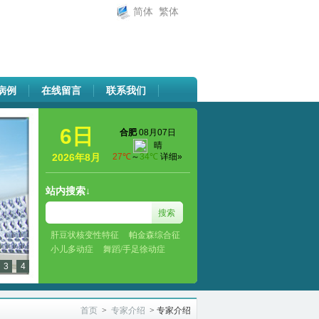
简体
繁体
病例
在线留言
联系我们
6日
2026年8月
站内搜索↓
肝豆状核变性特征
帕金森综合征
小儿多动症
舞蹈/手足徐动症
3
4
首页
>
专家介绍
>
专家介绍