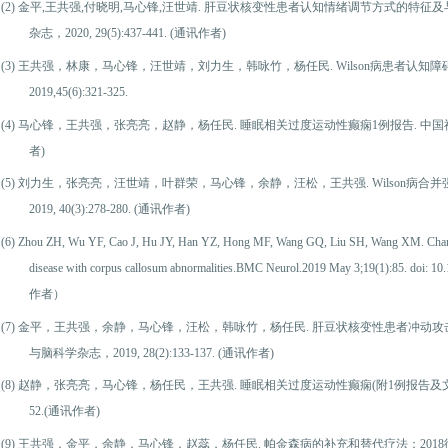
(2)
金平,王共强,付晓明,马心锋,汪世靖. 肝豆状核变性患者认知情绪调节方式的特征及与
杂志，20
20
, 2
9
(
5
):
437-441
.
(通讯作者)
(3)
王共强，林康，马心锋，汪世靖，刘力生，韩咏竹，杨任民. Wilson病患者认知
2019,45(6):321-325.
(4)
马心锋，王共强，张亮亮，赵静，杨任民. 睡眠相关过度运动性癫痫1例报告. 中国神经精神疾病
者)
(5)
刘力生，张亮亮，汪世靖，叶群荣，马心锋，余静，汪松，王共强. Wilson病合并
2019, 40(3):278-280. (通讯作者)
(6)
Zhou ZH, Wu YF, Cao J, Hu JY, Han YZ, Hong MF, Wang GQ, Liu SH, Wang XM. Characte
disease with corpus callosum abnormalities.BMC Neurol.2019 May 3;19(1):85. do
作者）
(7)
金平，王共强，余静，马心锋，汪松，韩咏竹，杨任民. 肝豆状核变性患者冲动攻
与脑科学杂志，2019, 28(2):133-137. (通讯作者)
(8)
赵静，张亮亮，马心锋，杨任民，王共强. 睡眠相关过度运动性癫痫(附1例报告及文献复习).
52.(通讯作者)
(9)
王共强，金平，余静，马心锋，赵蕊，杨任民. 帕金森病的补充和替代疗法：2018