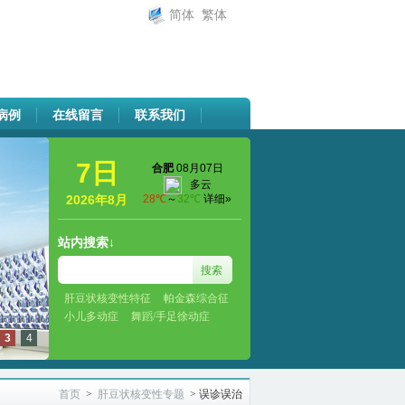
简体
繁体
病例
在线留言
联系我们
7日
2026年8月
站内搜索↓
肝豆状核变性特征
帕金森综合征
小儿多动症
舞蹈/手足徐动症
3
4
首页
>
肝豆状核变性专题
>
误诊误治