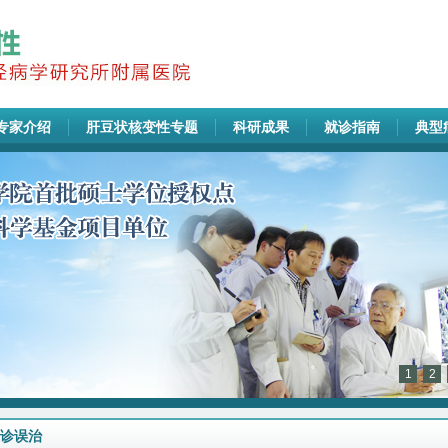
专家介绍
肝豆状核变性专题
科研成果
就诊指南
典型
1
2
诊误治