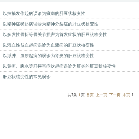
以抽搐发作起病误诊为癫痫的肝豆状核变性
以精神症状起病误诊为精神分裂症的肝豆状核变性
以多发性骨折等骨关节损害为首发症状的肝豆状核变性
以溶血性贫血起病误诊为血液病的肝豆状核变性
以浮肿、血尿起病的误诊为肾炎的肝豆状核变性
以黄疸、腹水等肝损害症状起病误诊为肝炎的肝豆状核变性
肝豆状核变性的常见误诊
共
7
条
1
页
首页
上一页
下一页
末页