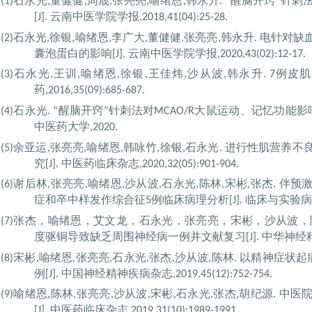
石永光
董健健
周晟
张亮亮
喻绪恩
韩永升
醒脑开窍
针刺
(1)
,
,
,
,
,
. “
”
云南中医学院学报
[J].
,2018,41(04):25-28.
石永光
徐银
喻绪恩
李广大
董健健
张亮亮
韩永升
电针对缺
(2)
,
,
,
,
,
,
.
囊泡蛋白的影响
云南中医学院学报
[J].
,2020,43(02):12-17.
石永光
王训
喻绪恩
徐银
王佳炜
沙从波
韩永升
例皮肌
(3)
,
,
,
,
,
,
. 7
药
,2016,35(09):685-687.
石永光
醒脑开窍
针刺法对
大鼠运动、记忆功能影
(4)
. “
”
MCAO/R
中医药大学
,2020.
余亚运
张亮亮
喻绪恩
韩咏竹
徐银
石永光
进行性肌营养不
(5)
,
,
,
,
,
.
究
中医药临床杂志
[J].
,2020,32(05):901-904.
谢后林
张亮亮
喻绪恩
沙从波
石永光
陈林
宋彬
张杰
伴预
(6)
,
,
,
,
,
,
,
.
症和卒中样发作综合征
例临床病理分析
临床与实验病
5
[J].
张杰，喻绪恩，艾文龙，石永光，张亮亮，宋彬，沙从波，
(7)
度驱铜导致缺乏周围神经病一例并文献复习
中华神经
[J].
宋彬
喻绪恩
张亮亮
石永光
张杰
沙从波
陈林
以精神症状起
(8)
,
,
,
,
,
,
.
例
中国神经精神疾病杂志
[J].
,2019,45(12):752-754.
喻绪恩
陈林
张亮亮
沙从波
宋彬
石永光
张杰
胡纪源
中医
(9)
,
,
,
,
,
,
,
.
中医药临床杂志
[J].
,2019,31(10):1989-1991.