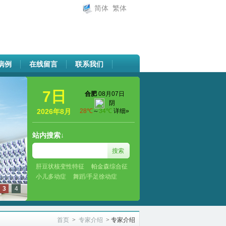
简体
繁体
病例
在线留言
联系我们
7日
2026年8月
站内搜索↓
肝豆状核变性特征
帕金森综合征
小儿多动症
舞蹈/手足徐动症
3
4
首页
>
专家介绍
>
专家介绍