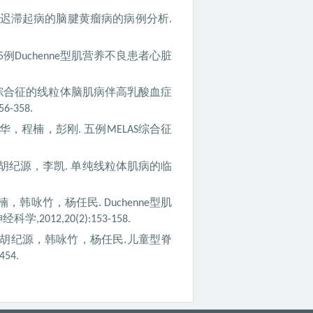
迟滞起病的脑腱黄瘤病的病例分析
.
例
型肌营养不良患者心脏
5
Duchenne
综合征的线粒体脑肌病伴高乳酸血症
356-358.
华，程楠，彭刚
五例
综合征
.
MELAS
胡纪源，李凯
单纯线粒体肌病的临
.
楠，韩咏竹，杨任民
型肌
. Duchenne
神经科学
,2012,20(2):153-158.
胡纪源，韩咏竹，杨任民
儿童型脊
.
454.