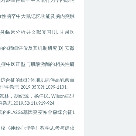
法对缺血性脑卒中大鼠行为学的影响
血性脑卒中大鼠记忆功能及脑内突触
炎临床分析并文献复习
甘肃医
[J].
响的精细评价及其机制研究
安徽
[D].
良症中医证型与肌酸激酶的相关性研
激综合征的线粒体脑肌病伴高乳酸血
理学杂志
,2019,35(09):1099-1101.
陈林，胡纪源，杨任民
病过
. Wilson
科杂志
,2019,52(11):919-924.
病的
基因突变帕金森综合征
PLA2G6
1
院校《神经心理学》教学思考与建议