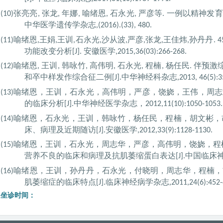
张亮亮
张龙
年娜
喻绪恩
石永光
严彦等
一例以精神发育
(10)
,
,
,
,
,
.
中华医学遗传学杂志
,
(2016).(33), 480.
喻绪恩
王娟
王训
石永光
沙从波
严彦
张龙
王佳炜
孙丹丹
(11)
,
,
,
,
,
,
,
,
. 4
功能改变分析
安徽医学
[J].
,2015,36(03):266-268.
喻绪恩
王训
韩咏竹
高伟明
石永光
程楠
杨任民
伴预激
(12)
,
,
,
,
,
,
.
和卒中样发作综合征二例
中华神经科杂志
[J].
,2013, 46(5):
喻绪恩，王训，石永光，高伟明，严彦，饶娆，王伟，周志
(13)
的临床分析
中华神经医学杂志，
[J].
2012,11(10):1050-1053.
喻绪恩，石永光，王训，韩咏竹，杨任民，程楠，胡文彬，
(14)
床、病理及近期随访
安徽医学
[J].
,2012,33(9):1128-1130.
喻绪恩，王训，石永光，周志华，严彦，高伟明，饶娆，程
(15)
营养不良的临床和病理及抗肌萎缩蛋白表达
中国临床
[J].
喻绪恩，王训，孙丹丹，石永光，付晓明，周志华，程楠，
(16)
肌萎缩症的临床特点
临床神经病学杂志
[J].
,2011,24(6):452-
坐诊时间：