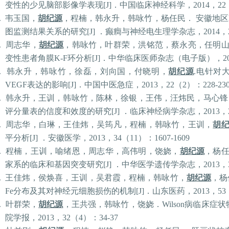
变性的少见脑部影像学表现
[J]
．中国临床神经科学，
2014
，
22
.
韦玉国，
胡纪源
，程楠，韩永升，韩咏竹，杨任民．
安徽地区
图监测结果关系的研究
[J]
．癫癎与神经电生理学杂志，
2014
，
.
周志华，
胡纪源
，韩咏竹，叶群荣，洪铭范，蔡永亮，任明
变性患者角膜
K-F
环分析
[J]
．中
华临床
医师杂志（电子版），
2
.
韩永升，韩咏竹，徐磊，刘向国，付晓明，
胡纪源
.
电针对
VEGF
表达的影响
[J]
．中国中医急症，
2013
，
22
（
2
）：
228-23
.
韩永升，王训，韩咏竹，陈林，徐银，王伟，汪炜民，马心锋
评分量表的信度和效度的研究
[J]
．临床神经病学杂志，
2013
，
.
周志华，白琳，王佳炜，吴筠凡，程楠，韩咏竹，王训，
胡
平分析
[J]
．安徽医学，
2013
，
34
（
11
）：
1607-1609
.
程楠，王训，喻绪恩，周志华，高伟明，饶娆，
胡纪源
，杨
家系的临床和基因突变研究
[J]
．中华医学遗传学杂志，
2013
，
.
王佳炜，侯焕喜，王训，
吴
君霞，程楠，韩咏竹，
胡纪源
，杨
Fe
分布及其对神经元细胞损伤的机制
[J]
．山东医药，
2013
，
53
.
叶群荣，
胡纪源
，王共强，韩咏竹，饶娆．
Wilson
病临床症状
院学报，
2013
，
32
（
4
）：
34-37