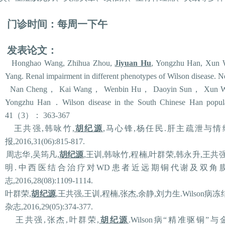
门诊时间：每周一下午
发表论文：
Honghao Wang, Zhihua Zhou,
Jiyuan Hu
, Yongzhu Han, Xun 
Yang. Renal impairment in different phenotypes of
Wilson
disease. N
Nan Cheng
，
Kai Wang
，
Wenbin Hu
，
Daoyin Sun
，
Xun W
Yongzhu Han
．
Wilson
disease in the South Chinese Han popul
41
（
3
）：
363-367
王共强
,
韩咏竹
,
胡纪源
,
马心锋
,
杨任民
.
肝主疏泄与情
报
,2016,31(06):815-817.
周志华
,
吴筠凡
,
胡纪源
,
王训
,
韩咏竹
,
程楠
,
叶群荣
,
韩永升
,
王共
明
.
中西医结合治疗对
WD
患者近远期铜代谢及双角
志
,2016,28(08):1109-1114.
叶群荣
,
胡纪源
,
王共强
,
王训
,
程楠
,
张杰
,
余静
,
刘力生
.Wilson
病冻
杂志
,2016,29(05):374-377.
王共强
,
张杰
,
叶群荣
,
胡纪源
.Wilson
病“精准驱铜”与