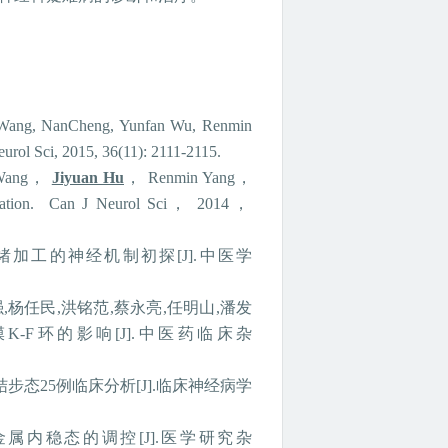
Wang, NanCheng, Yunfan Wu, Renmin
eurol Sci, 2015, 36(11): 2111-2115.
ang
，
Jiyuan Hu
，
Renmin Yang
，
ation. Can J Neurol Sci
，
2014
，
绪加工的神经机制初探
[J].
中医学
强
,
杨任民
,
洪铭范
,
蔡永亮
,
任明山
,
潘发
膜
K-F
环的影响
[J].
中医药临床杂
结步态
25
例临床分析
[J].
临床神经病学
金属内稳态的调控
[J].
医学研究杂