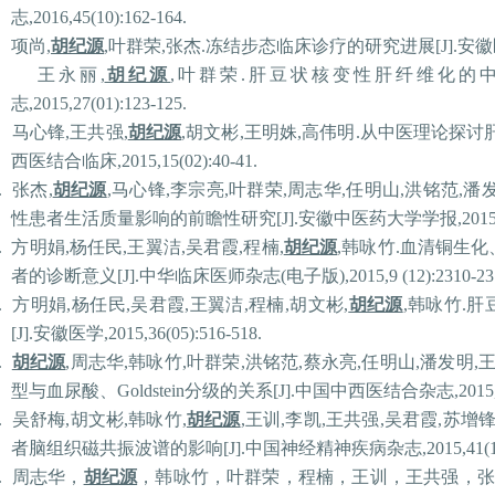
志
,2016,45(10):162-164.
项尚
,
胡纪源
,
叶群荣
,
张杰
.
冻结步态临床诊疗的研究进展
[J].
安徽
王永丽
,
胡纪源
,
叶群荣
.
肝豆状核变性肝纤维化的
志
,2015,27(01):123-125.
马心锋
,
王共强
,
胡纪源
,
胡文彬
,
王明姝
,
高伟明
.
从中医理论探讨
西医结合临床
,2015,15(02):40-41.
.
张杰
,
胡纪源
,
马心锋
,
李宗亮
,
叶群荣
,
周志华
,
任明山
,
洪铭范
,
潘
性患者生活质量影响的前瞻性研究
[J].
安徽中医药大学学报
,2015
.
方明娟
,
杨任民
,
王翼洁
,
吴
君霞
,
程楠
,
胡纪源
,
韩咏竹
.
血清铜生化
者的诊断意义
[J].
中
华临床
医师杂志
(
电子版
),2015,9 (12):2310-23
.
方明娟
,
杨任民
,
吴
君霞
,
王翼洁
,
程楠
,
胡文彬
,
胡纪源
,
韩咏竹
.
肝
[J].
安徽医学
,2015,36(05):516-518.
.
胡纪源
,
周志华
,
韩咏竹
,
叶群荣
,
洪铭范
,
蔡永亮
,
任明山
,
潘发明
,
型与血尿酸、
Goldstein
分级的关系
[J].
中国中西医结合杂志
,2015
.
吴舒梅
,
胡文彬
,
韩咏竹
,
胡纪源
,
王训
,
李凯
,
王共强
,
吴
君霞
,
苏增
者脑组织磁共振波谱的影响
[J].
中国神经精神疾病杂志
,2015,41(
.
周志华，
胡纪源
，韩咏竹，叶群荣，程楠，王训，王共强，张