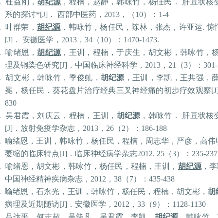
.
杜益刚，
胡纪源
，程楠，赵静，韩咏竹，杨任民．
肝豆状核
系的探讨
*[J]
．
西部中医药，
2013
，（
10
）：
1-4
.
叶群荣，
胡纪源
，韩咏竹，杨任民，陈林，张杰，许亚运
.
惊
[J]
．
安徽医学，
2013
，
34
（
10
）：
1470-1473.
.
喻绪恩，
胡纪源
，王训，程楠，于庆生，胡文彬，韩咏竹，
理及铜染色研究
[J]
．中国临床神经科学，
2013
，
21
（
3
）：
301
.
胡文彬，韩咏竹，季俊虬，
胡纪源
，王训，李凯，王共强，
冕，杨任民．葵花盘片治疗经典三叉神经痛的初步疗效观察
[J
830
.
吴
君霞，刘庆云，程楠，王训，
胡纪源
，韩咏竹．
肝豆状核
[J]
．放射免疫学杂志，
2013
，
26
（
2
）：
186-188
.
喻绪恩，王训，韩咏竹，杨任民，程楠，周志华，严彦，高伟
萎缩的临床特点
[J]
．临床神经病学杂志
2012. 25
（
3
）：
235-237
.
喻绪恩，胡文彬，韩咏竹，杨任民，程楠，王训，
胡纪源
，李
中国神经精神疾病杂志，
2012
，
38
（
7
）：
435-438
.
喻绪恩，石永光，王训，韩咏竹，杨任民，程楠，胡文彬，
胡
病理及近期随访
[J]
．安徽医学，
2012
，
33
（
9
）：
1128-1130
.
吕达平，何志超，吴筠凡，
吴
君霞，李凯，
胡纪源
，韩咏竹。