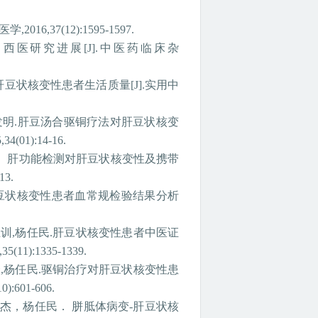
医学
,2016,37(12):1595-1597.
中西医研究进展
[J].
中医药临床杂
肝豆状核变性患者生活质量
[J].
实用中
发明
.
肝豆汤合驱铜疗法对肝豆状核变
,34(01):14-16.
、肝功能检测对肝豆状核变性及携带
13.
豆状核变性患者血常规检验结果分析
王训
,
杨任民
.
肝豆状核变性患者中医证
,35(11):1335-1339.
锋
,
杨任民
.
驱铜治疗对肝豆状核变性患
10):601-606.
杰，杨任民．
胼胝体病变
-
肝豆状核