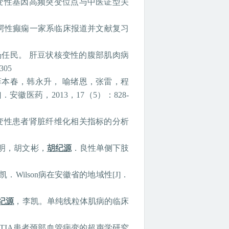
变性基因高频突变位点与中医证型关
愕性癫痫一家系临床报道并文献复习
杨任民。
肝豆状核变性的腹部肌肉病
-305
薛本春，韩永升，
喻绪恩，张雷，程
]
．安徽医药，
2013
，
17
（
5
）：
828-
变性患者肾脏纤维化相关指标的分析
明，胡文彬，
胡纪源
．良性单侧下肢
凯．
Wilson
病在安徽省的地域性
[J]
．
纪源
，李凯。单纯线粒体肌病的临床
TIA
患者颈部血管病变的超声学研究