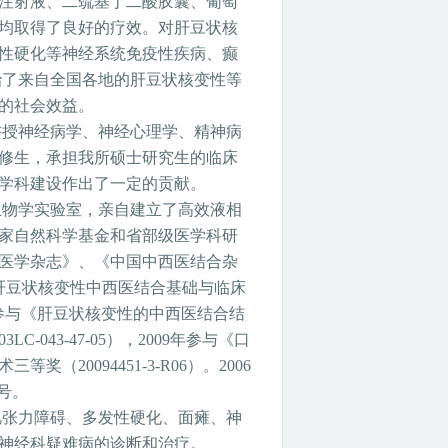
注射液、二巯基丁二酸胶囊、葡萄
均取得了良好的疗效。对肝豆状核
性硬化等神经系统免疫性疾病、癫
治了来自全国各地的肝豆状核变性等
的社会效益。
讲授神经病学、神经心理学、精神病
修生，承担我所硕士研究生的临床
学科建设作出了一定的贡献。
生物学实验室，亲自建立了高效液相
家自然科学基金和省部级医学科研
医学杂志》、《中国中西医结合杂
肝豆状核变性中西医结合基础与临床
参与《肝豆状核变性的中西医结合结
03LC-043-47-05
），
2009
年参与《口
术三等奖（
20094451-3-R06
）。
2006
号。
肌张力障碍、多发性硬化、面瘫、神
神经科疑难病的诊断和治疗。