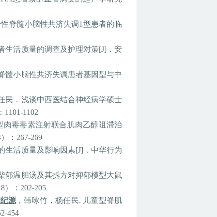
传性脊髓小脑性共济失调
1
型患者的临
者生活质量的调查及护理对策
[J]
．安
脊髓小脑性共济失调患者基因型与中
任民．浅谈中西医结合神经病学硕士
：
1101-1102
型肉毒毒素注射联合肌肉乙醇阻滞治
4
）：
267-269
的生活质量及影响因素
[J]
．中华行为
柴郁温胆汤及其拆方对抑郁模型大鼠
18
）：
202-205
胡纪源
，韩咏竹，杨任民
.
儿童型脊肌
52-454