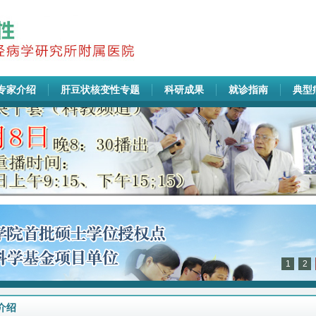
专家介绍
肝豆状核变性专题
科研成果
就诊指南
典型
1
2
介绍