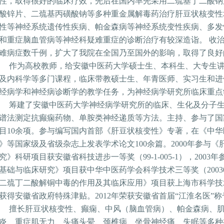
性，取得很好的临床疗效，先后在国内率先采用二巯基丁二酸钠
酸锌片、二巯基丙磺酸钠等多种重金属解毒药治疗肝豆状核变性
性等神经系统遗传性疾病、帕金森病等神经系统变性疾病、多发
和重症脑血管病等神经科疑难重症的诊断治疗有较深造诣。
收
难病症数千例，扩大了我院在全国乃至国外的影响，取得了良好
作为高校教师，给安徽中医药大学硕士生、本科生、大专生
及内科学等多门课程，临床带教硕士生、年青医师、实习生和进
经病学和神经病诊断学的教学任务，为神经病学研究所临床重点
筹建了安徽中医药大学神经病学研究所的临床、生化及分子
谱法测定抗癫痫药物、单胺类神经递质等方法。主持、参与了国
目
10
余项。参与编写国内首部《肝豆状核变性》专著，在《中华
》等国家级及省级杂志上发表学术论文
100
余篇。
2000
年参与《
究》科研项目获安徽省科技进步一等奖（
99-1-005-1
），
2003
年
基础与临床研究》项目获中华中医药学会科学技术三等奖（
2003
二巯丁二酸解铜中毒的作用及其临床应用》项目获上海市科学技
获得安徽省政府特殊津贴。
2012
年荣获安徽省首届
“江淮名医”称
擅长肝豆状核变性、癫痫、中风（脑血管病）、帕金森病、
炎、重症肌无力、头痛头晕、颈椎病、坐骨神经痛、失眠等多种