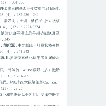
（
3
）：
301-306
PKD
患者的基因突变类型与
24 h
脑电
23
（
4
）：
235-236
，
242
山，潘发明，王训，杨任民
.
肝豆状核
014
，（
12
）：
2271-2274
大鼠脑缺血再灌注后早期功能恢复及
0
，
245
，
胡纪源
.
中文版统一肝豆状核变性
26
（
4
）：
241-243
纪源
.
肌萎缩侧索硬化症患者血尿酸水
任民，韩咏竹
. Wilson
病双（多）胞胎
30
（
3
）：
261-265
任民
.
铜负荷
9.
大鼠脑组织
Cu
、
Zn
、
（
21
）：
23-25
特征和中医证型分析
[J]
。安徽中医学