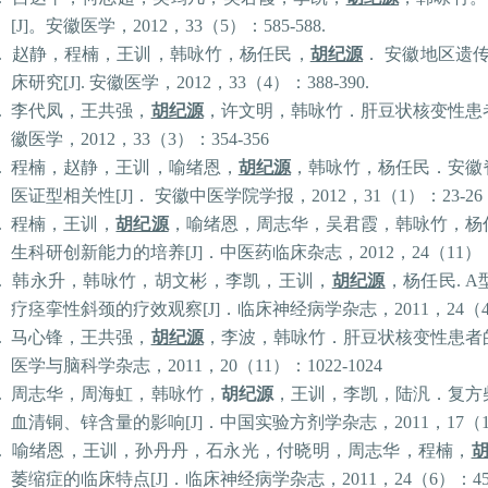
[J]
。安徽医学，
2012
，
33
（
5
）：
585-588.
.
赵静，程楠，王训，韩咏竹，杨任民，
胡纪源
．
安徽地区遗
床研究
[J].
安徽医学，
2012
，
33
（
4
）：
388-390.
.
李代凤，王共强，
胡纪源
，许文明，韩咏竹．肝豆状核变性患
徽医学，
2012
，
33
（
3
）：
354-356
.
程楠，赵静，王训，喻绪恩，
胡纪源
，韩咏竹，杨任民．安徽
医证型相关性
[J]
．
安徽中医学院学报，
2012
，
31
（
1
）：
23-26
.
程楠，王训，
胡纪源
，喻绪恩，周志华，
吴
君霞，韩咏竹，杨
生科研创新能力的培养
[J]
．中医药临床杂志，
2012
，
24
（
11
）
.
韩永升，韩咏竹，胡文彬，李凯，王训，
胡纪源
，杨任民
. A
疗痉挛性斜颈的疗效观察
[J]
．临床神经病学杂志，
2011
，
24
（
.
马心锋，王共强，
胡纪源
，李波，韩咏竹．肝豆状核变性患者
医学与脑科学杂志，
2011
，
20
（
11
）：
1022-1024
.
周志华，周海虹，韩咏竹，
胡纪源
，王训，李凯，陆汎．复方
血清铜、锌含量的影响
[J]
．中国实验方剂学杂志，
2011
，
17
（
.
喻绪恩，王训，孙丹丹，石永光，付晓明，周志华，程楠，
萎缩症的临床特点
[J]
．临床神经病学杂志，
2011
，
24
（
6
）：
4