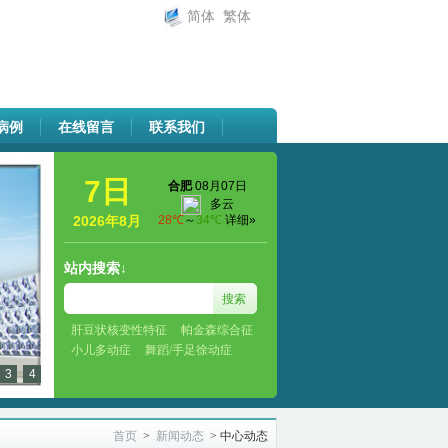
简体
繁体
病例
在线留言
联系我们
7日
2026年8月
站内搜索↓
肝豆状核变性特征
帕金森综合征
小儿多动症
舞蹈/手足徐动症
3
4
首页
>
新闻动态
>
中心动态