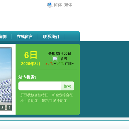
简体
繁体
病例
在线留言
联系我们
6日
2026年8月
站内搜索↓
肝豆状核变性特征
帕金森综合征
小儿多动症
舞蹈/手足徐动症
3
4